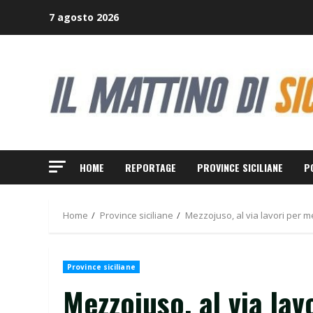
Skip
7 agosto 2026
to
content
HOME
REPORTAGE
PROVINCE SICILIANE
P
Home
Province siciliane
Mezzojuso, al via lavori per m
Province siciliane
Mezzojuso, al via lav