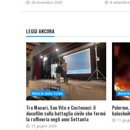
28 novembre 2025
8 settembre
LEGGI ANCORA
Notizie dalla Sicilia
Notizie 
Tra Macari, San Vito e Custonaci: il
Palermo,
docufilm sulla battaglia civile che fermò
kalashnik
la raffineria negli anni Settanta
11 giug
15 giugno 2026