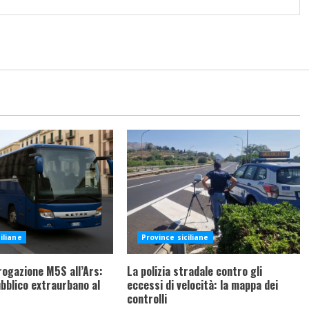
iliane
Province siciliane
rrogazione M5S all’Ars:
La polizia stradale contro gli
bblico extraurbano al
eccessi di velocità: la mappa dei
controlli