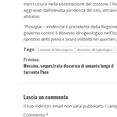
metri circa e nella sistemazione del costone. I 
aggravati dall’elevata pendenza del sito, attra
abitativi.
“Prosegue
– evidenzia il presidente della Regione
governo contro il dissesto idrogeologico nell’Is
ripristino della piena e sicura vivibilità nei quartieri
Tags:
Comune di Mezzojuso
dissesto idrogeologico
Continue
Previous:
Messina, sequestrata discarica di amianto lungo il
Reading
torrente Pace
Lascia un commento
Il tuo indirizzo email non sarà pubblicato.
I cam
Commento
*