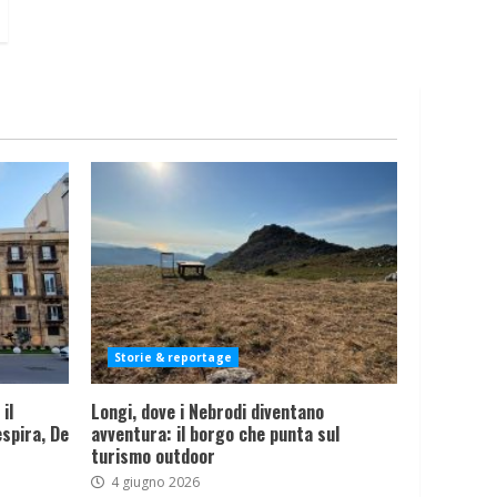
Storie & reportage
il
Longi, dove i Nebrodi diventano
spira, De
avventura: il borgo che punta sul
turismo outdoor
4 giugno 2026