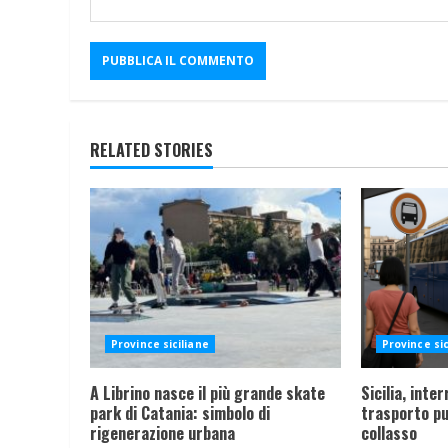
RELATED STORIES
Province siciliane
Province sic
A Librino nasce il più grande skate
Sicilia, inte
park di Catania: simbolo di
trasporto pu
rigenerazione urbana
collasso