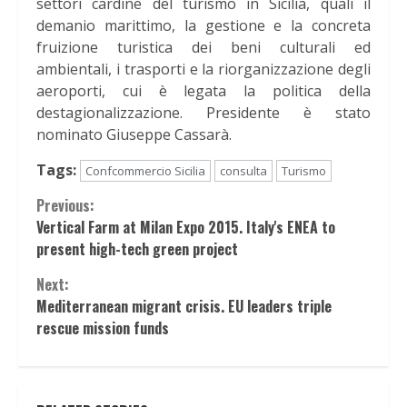
settori cardine del turismo in Sicilia, quali il
demanio marittimo, la gestione e la concreta
fruizione turistica dei beni culturali ed
ambientali, i trasporti e la riorganizzazione degli
aeroporti, cui è legata la politica della
destagionalizzazione. Presidente è stato
nominato Giuseppe Cassarà.
Tags:
Confcommercio Sicilia
consulta
Turismo
Continue
Previous:
Vertical Farm at Milan Expo 2015. Italy's ENEA to
Reading
present high-tech green project
Next:
Mediterranean migrant crisis. EU leaders triple
rescue mission funds