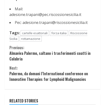
Mail:
adesione.trapani@pec.riscossionesicilia.it
Pec: adesione.trapani@riscossionesicilia.it
Tags:
cartelle esattoriali
forza italia
Riscossione
Sicilia
rottamazione
Continue
Previous:
Almaviva Palermo, saltano i trasferimenti coatti in
Reading
Calabria
Next:
Palermo, da domani l’International conference on
Innovative Therapies for Lymphoid Malignancies
RELATED STORIES