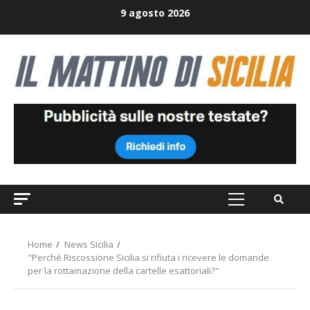
Skip
9 agosto 2026
to
content
Primary
Menu
Home
News Sicilia
"Perché Riscossione Sicilia si rifiuta i ricevere le domande
per la rottamazione della cartelle esattoriali?"