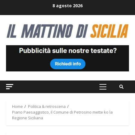
Skip
8 agosto 2026
to
content
Primary
Menu
Home
Politica & retroscena
Piano Paesaggistico, il Comune di Petrosino mette ko la
Regione Siciliana