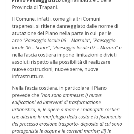
Piano Paesaggistico
degli ambiti 2 e 3 della
Provincia di Trapani.
Il Comune, infatti, come gli altri Comuni
trapanesi, si ritiene danneggiato dalle norme di
atutazione del Piano nella parte in cui per le
aree
“Paesaggio locale 05 – Marsala”
,
“Paesaggio
locale 06 – Sciare”
,
“Paesaggio locale 07 – Mazara”
e
nella fascia costiera impone limitazioni e divieti
assoluti rispetto alla possibilità di realizzare
nuove costruzioni, nuove serre, nuove
infrastrutture.
Nella fascia costiera, in particolare il Piano
prevede che
“non sono ammesse: i) nuove
edificazioni ed interventi di trasformazione
urbanistica, ii) le opere a mare e i manufatti costieri
che alterino la morfologia della costa e la fisionomia
del processo erosione trasporto- deposito di cui sono
protagoniste le acque e le correnti marine; iii) le