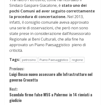
Sindaco Gaspare Giacalone, è
stato uno dei
pochi Comuni ad aver seguito correttamente
la procedura di concertazione.
Nel 2013,
infatti, il consiglio comunale aveva approvato
una serie di osservazioni, che però non sono
state prese in considerazione dall’Assessorato
Regionale ai Beni Culturali, che alla fine ha
approvato un Piano Paesaggistico pieno di
criticità.
Tags:
petrosino
Piano Paesaggistico
regione
Continue
Previous:
Luigi Bosco nuovo assessore alle Infrastrutture nel
Reading
governo Crocetta
Next:
Scandalo firme false M5S a Palermo: in 14 rinviati a
giudizio