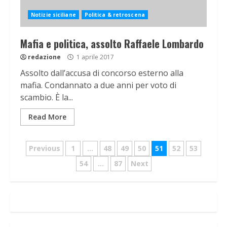
Notizie siciliane
Politica & retroscena
Mafia e politica, assolto Raffaele Lombardo
redazione
1 aprile 2017
Assolto dall’accusa di concorso esterno alla
mafia. Condannato a due anni per voto di
scambio. È la...
Read More
Navigazione
Previous
1
…
48
49
50
51
52
53
articoli
54
…
87
Next