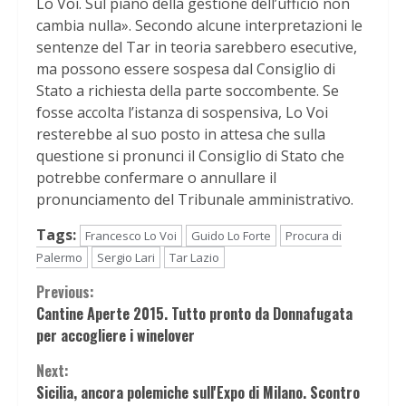
Lo Voi. Sul piano della gestione dell’ufficio non
cambia nulla». Secondo alcune interpretazioni le
sentenze del Tar in teoria sarebbero esecutive,
ma possono essere sospesa dal Consiglio di
Stato a richiesta della parte soccombente. Se
fosse accolta l’istanza di sospensiva, Lo Voi
resterebbe al suo posto in attesa che sulla
questione si pronunci il Consiglio di Stato che
potrebbe confermare o annullare il
pronunciamento del Tribunale amministrativo.
Tags:
Francesco Lo Voi
Guido Lo Forte
Procura di
Palermo
Sergio Lari
Tar Lazio
Continue
Previous:
Cantine Aperte 2015. Tutto pronto da Donnafugata
Reading
per accogliere i winelover
Next:
Sicilia, ancora polemiche sull'Expo di Milano. Scontro