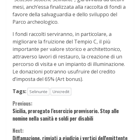
mesi, anch’essa finalizzata alla raccolta di fondi a
favore della salvaguardia e dello sviluppo del
Parco archeologico.
I fondi raccolti serviranno, in particolare, a
migliorare la fruizione del Tempio C, il più
importante per valore storico e architettonico,
attraverso lavori di restauro, la creazione di un
percorso di visita e un impianto di illuminazione.
Le donazioni potranno usufruire del credito
d’imposta del 65% (Art bonus).
Tags:
Selinunte
Unicredit
Continue
Previous:
Sicilia, prorogato l’esercizio provvisorio. Stop alle
Reading
nomine nella sanità e soldi per disabili
Next:
Diffamazione, rinviati a giudizio i vertici dell'emittente