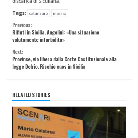
discarica di Siculiana.
Tags:
catanzaro
marino
Continue
Previous:
Rifiuti in Sicilia, Angelini: «Una situazione
Reading
volutamente intorbidita»
Next:
Province, via libera dalla Corte Costituzionale alla
legge Delrio. Rischio caos in Sicilia
RELATED STORIES