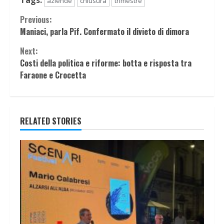
Tags:
aziende
chiusura
trimestre
Continue
Previous:
Maniaci, parla Pif. Confermato il divieto di dimora
Reading
Next:
Costi della politica e riforme: botta e risposta tra
Faraone e Crocetta
RELATED STORIES