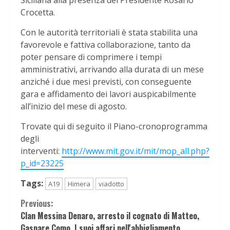
Siciliana alla presenza del Presidente Rosario
Crocetta.
Con le autorità territoriali è stata stabilita una
favorevole e fattiva collaborazione, tanto da
poter pensare di comprimere i tempi
amministrativi, arrivando alla durata di un mese
anziché i due mesi previsti, con conseguente
gara e affidamento dei lavori auspicabilmente
all’inizio del mese di agosto.
Trovate qui di seguito il Piano-cronoprogramma
degli
interventi:
http://www.mit.gov.it/mit/mop_all.php?
p_id=23225
Tags:
A19
Himera
viadotto
Continue
Previous:
Clan Messina Denaro, arresto il cognato di Matteo,
Reading
Gaspare Como. I suoi affari nell'abbigliamento