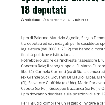
18 deputati
redazione
6 dicembre 2016
2 min read
I pm di Palermo Maurizio Agnello, Sergio Demont
tra deputati ed ex , indagati per le cosiddette s
legislatura (dal 2008 al 2012) che hanno dimostr
finalità politiche e istituzionali.
Potrebbero uscire dall’inchiesta l’assessore Bru
Concetta Raia; il capogruppo di FI Marco Falcone
libertà); Carmelo Currenti (ex di Sicilia democra
(ex Grande Sud), Giovanni Di Mauro (Mpa), Marco 
(FI), Salvatore Giuffrida (ex Udc), Mario Parlavec
Caputo (ex Pdl), Giuseppe Buzzanca (ex Pdl) e O
I pm dovranno decidere sulle posizioni di altri 17
Per i giudici comprare un regalo o invitare a cen