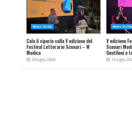
News Sicilia
News Sicilia
Cala il sipario sulla V edizione del
V edizione Fe
Festival Letterario Scenari – W
Scenari Modi
Modica
Gentiloni e I
29 luglio 2026
13 luglio 20