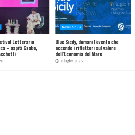
News Sicilia
stival Letterario
Blue Sicily, domani l’evento che
ca – ospiti Csaba,
accende i riflettori sul valore
acchetti
dell’Economia del Mare
26
6 luglio 2026