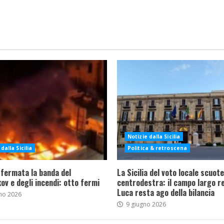
Notizie dalla Sicilia
dalla Sicilia
Politica & retroscena
 fermata la banda del
La Sicilia del voto locale scuote 
ov e degli incendi: otto fermi
centrodestra: il campo largo re
Luca resta ago della bilancia
no 2026
9 giugno 2026