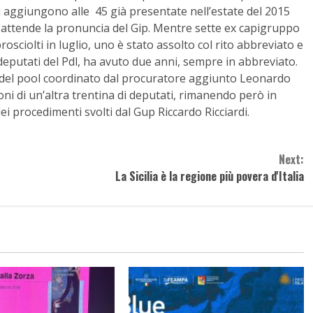
 si aggiungono alle 45 già presentate nell’estate del 2015
i attende la pronuncia del Gip. Mentre sette ex capigruppo
osciolti in luglio, uno è stato assolto col rito abbreviato e
deputati del Pdl, ha avuto due anni, sempre in abbreviato.
ne del pool coordinato dal procuratore aggiunto Leonardo
ni di un’altra trentina di deputati, rimanendo però in
ei procedimenti svolti dal Gup Riccardo Ricciardi.
Next:
La Sicilia è la regione più povera d'Italia