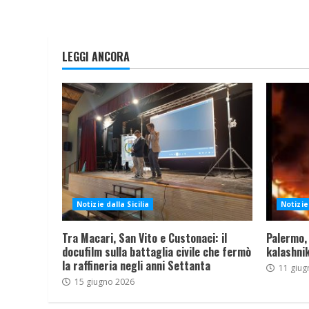
LEGGI ANCORA
Notizie dalla Sicilia
Notizie 
Tra Macari, San Vito e Custonaci: il
Palermo,
docufilm sulla battaglia civile che fermò
kalashnik
la raffineria negli anni Settanta
11 giug
15 giugno 2026