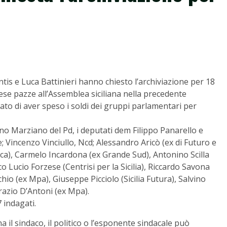
is e Luca Battinieri hanno chiesto l’archiviazione per 18
pese pazze all’Assemblea siciliana nella precedente
ato di aver speso i soldi dei gruppi parlamentari per
no Marziano del Pd, i deputati dem Filippo Panarello e
; Vincenzo Vinciullo, Ncd; Alessandro Aricò (ex di Futuro e
tica), Carmelo Incardona (ex Grande Sud), Antonino Scilla
Lucio Forzese (Centrisi per la Sicilia), Riccardo Savona
chio (ex Mpa), Giuseppe Picciolo (Sicilia Futura), Salvino
razio D’Antoni (ex Mpa).
 indagati.
a il sindaco, il politico o l’esponente sindacale può