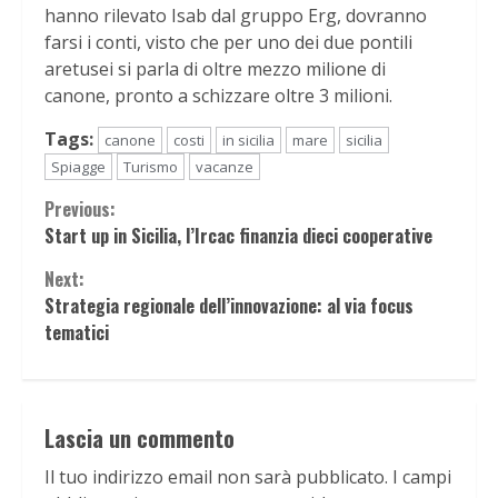
hanno rilevato Isab dal gruppo Erg, dovranno
farsi i conti, visto che per uno dei due pontili
aretusei si parla di oltre mezzo milione di
canone, pronto a schizzare oltre 3 milioni.
Tags:
canone
costi
in sicilia
mare
sicilia
Spiagge
Turismo
vacanze
Continue
Previous:
Start up in Sicilia, l’Ircac finanzia dieci cooperative
Reading
Next:
Strategia regionale dell’innovazione: al via focus
tematici
Lascia un commento
Il tuo indirizzo email non sarà pubblicato.
I campi