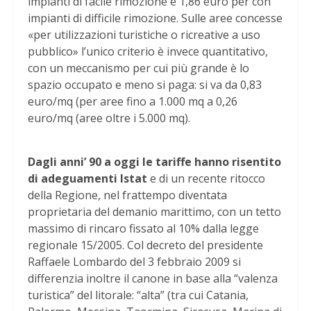
impianti di facile rimozione e 1,86 euro per con
impianti di difficile rimozione. Sulle aree concesse
«per utilizzazioni turistiche o ricreative a uso
pubblico» l’unico criterio è invece quantitativo,
con un meccanismo per cui più grande è lo
spazio occupato e meno si paga: si va da 0,83
euro/mq (per aree fino a 1.000 mq a 0,26
euro/mq (aree oltre i 5.000 mq).
Dagli anni’ 90 a oggi le tariffe hanno risentito
di adeguamenti Istat
e di un recente ritocco
della Regione, nel frattempo diventata
proprietaria del demanio marittimo, con un tetto
massimo di rincaro fissato al 10% dalla legge
regionale 15/2005. Col decreto del presidente
Raffaele Lombardo del 3 febbraio 2009 si
differenzia inoltre il canone in base alla “valenza
turistica” del litorale: “alta” (tra cui Catania,