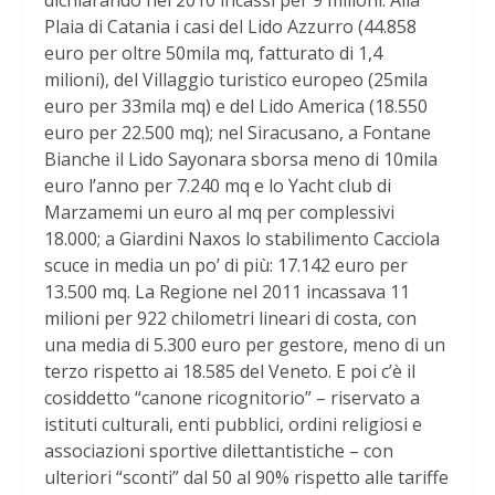
dichiarando nel 2010 incassi per 9 milioni. Alla
Plaia di Catania i casi del Lido Azzurro (44.858
euro per oltre 50mila mq, fatturato di 1,4
milioni), del Villaggio turistico europeo (25mila
euro per 33mila mq) e del Lido America (18.550
euro per 22.500 mq); nel Siracusano, a Fontane
Bianche il Lido Sayonara sborsa meno di 10mila
euro l’anno per 7.240 mq e lo Yacht club di
Marzamemi un euro al mq per complessivi
18.000; a Giardini Naxos lo stabilimento Cacciola
scuce in media un po’ di più: 17.142 euro per
13.500 mq. La Regione nel 2011 incassava 11
milioni per 922 chilometri lineari di costa, con
una media di 5.300 euro per gestore, meno di un
terzo rispetto ai 18.585 del Veneto. E poi c’è il
cosiddetto “canone ricognitorio” – riservato a
istituti culturali, enti pubblici, ordini religiosi e
associazioni sportive dilettantistiche – con
ulteriori “sconti” dal 50 al 90% rispetto alle tariffe