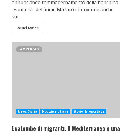
annunciando l’ammodernamento della banchina
“Pammilo” del fiume Mazaro intervenne anche
sui...
Read More
4 MIN READ
News Sicilia
Notizie siciliane
Storie & reportage
Ecatombe di migranti. Il Mediterraneo è una