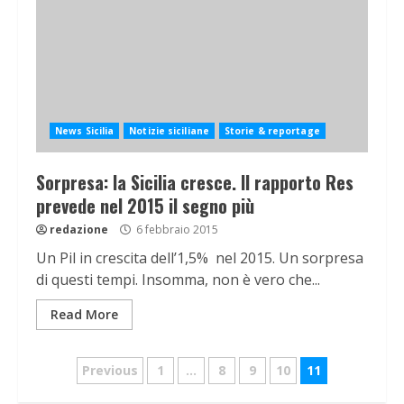
News Sicilia
Notizie siciliane
Storie & reportage
Sorpresa: la Sicilia cresce. Il rapporto Res
prevede nel 2015 il segno più
redazione
6 febbraio 2015
Un Pil in crescita dell’1,5% nel 2015. Un sorpresa
di questi tempi. Insomma, non è vero che...
Read More
Navigazione
Previous
1
…
8
9
10
11