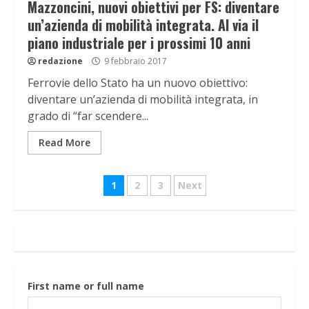
Mazzoncini, nuovi obiettivi per FS: diventare
un’azienda di mobilità integrata. Al via il
piano industriale per i prossimi 10 anni
redazione
9 febbraio 2017
Ferrovie dello Stato ha un nuovo obiettivo:
diventare un’azienda di mobilità integrata, in
grado di “far scendere...
Read More
Navigazione
1
2
3
Next
articoli
First name or full name