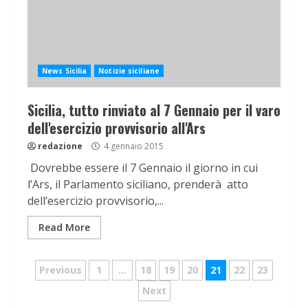
News Sicilia
Notizie siciliane
Sicilia, tutto rinviato al 7 Gennaio per il varo
dell'esercizio provvisorio all'Ars
redazione
4 gennaio 2015
Dovrebbe essere il 7 Gennaio il giorno in cui
l’Ars, il Parlamento siciliano, prenderà atto
dell’esercizio provvisorio,...
Read More
Navigazione
Previous
1
…
18
19
20
21
22
23
articoli
Next