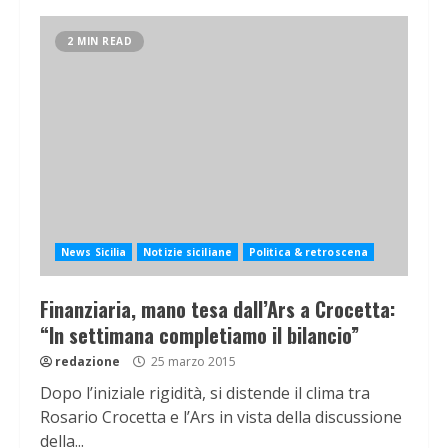
2 MIN READ
News Sicilia
Notizie siciliane
Politica & retroscena
Finanziaria, mano tesa dall’Ars a Crocetta:
“In settimana completiamo il bilancio”
redazione
25 marzo 2015
Dopo l’iniziale rigidità, si distende il clima tra
Rosario Crocetta e l’Ars in vista della discussione
della...