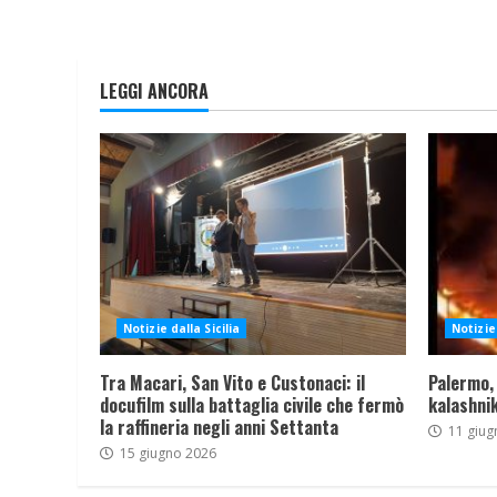
LEGGI ANCORA
Notizie dalla Sicilia
Notizie 
Tra Macari, San Vito e Custonaci: il
Palermo,
docufilm sulla battaglia civile che fermò
kalashnik
la raffineria negli anni Settanta
11 giug
15 giugno 2026