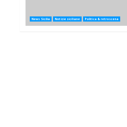
News Sicilia
Notizie siciliane
Politica & retroscena