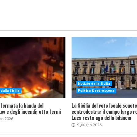
Notizie dalla Sicilia
dalla Sicilia
Politica & retroscena
 fermata la banda del
La Sicilia del voto locale scuote 
ov e degli incendi: otto fermi
centrodestra: il campo largo re
Luca resta ago della bilancia
no 2026
9 giugno 2026