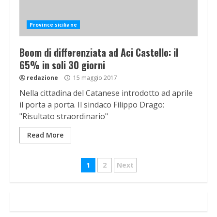
Province siciliane
Boom di differenziata ad Aci Castello: il
65% in soli 30 giorni
redazione
15 maggio 2017
Nella cittadina del Catanese introdotto ad aprile
il porta a porta. Il sindaco Filippo Drago:
"Risultato straordinario"
Read More
Navigazione
1
2
Next
articoli