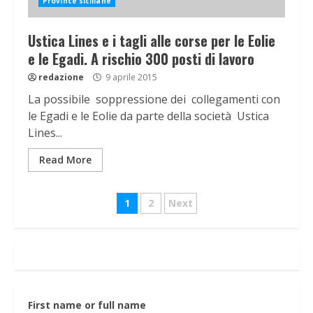
Province siciliane
Ustica Lines e i tagli alle corse per le Eolie
e le Egadi. A rischio 300 posti di lavoro
redazione
9 aprile 2015
La possibile soppressione dei collegamenti con
le Egadi e le Eolie da parte della società Ustica
Lines...
Read More
Navigazione
1
2
Next
articoli
First name or full name