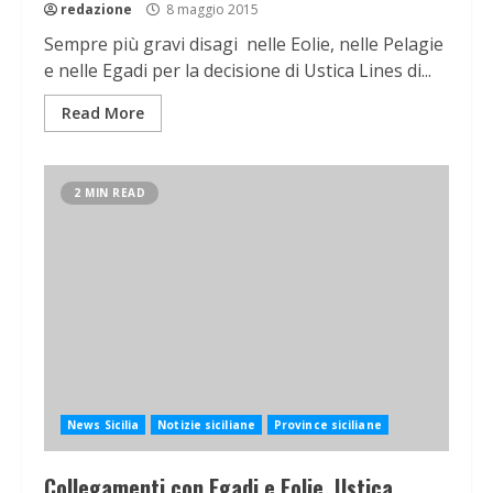
redazione
8 maggio 2015
Sempre più gravi disagi nelle Eolie, nelle Pelagie
e nelle Egadi per la decisione di Ustica Lines di...
Read More
2 MIN READ
News Sicilia
Notizie siciliane
Province siciliane
Collegamenti con Egadi e Eolie. Ustica