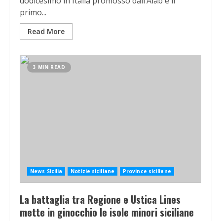
dodicesimo in Italia promosso dall’Aiab e il
primo...
Read More
3 MIN READ
News Sicilia
Notizie siciliane
Province siciliane
La battaglia tra Regione e Ustica Lines
mette in ginocchio le isole minori siciliane