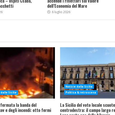
ca – ospiti Csaba,
accende i riflettori sul valore
acchetti
dell’Economia del Mare
26
6 luglio 2026
Notizie dalla Sicilia
dalla Sicilia
Politica & retroscena
 fermata la banda del
La Sicilia del voto locale scuote 
ov e degli incendi: otto fermi
centrodestra: il campo largo re