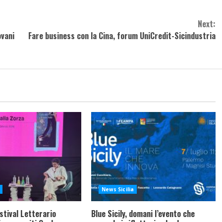
Next:
ovani
Fare business con la Cina, forum UniCredit-Sicindustria
News Sicilia
stival Letterario
Blue Sicily, domani l’evento che