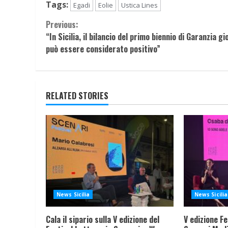
Tags:
Egadi
Eolie
Ustica Lines
Continue
Previous:
“In Sicilia, il bilancio del primo biennio di Garanzia gi
Reading
può essere considerato positivo”
RELATED STORIES
News Sicilia
News Sicilia
Cala il sipario sulla V edizione del
V edizione Fe