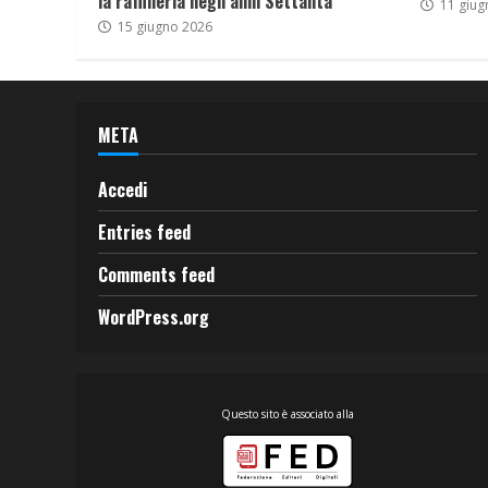
la raffineria negli anni Settanta
11 giug
15 giugno 2026
META
Accedi
Entries feed
Comments feed
WordPress.org
Questo sito è associato alla