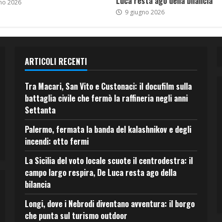
Luca resta ago della bilancia
no 2026
9 giugno 2026
ARTICOLI RECENTI
Tra Macari, San Vito e Custonaci: il docufilm sulla
battaglia civile che fermò la raffineria negli anni
Settanta
Palermo, fermata la banda del kalashnikov e degli
incendi: otto fermi
La Sicilia del voto locale scuote il centrodestra: il
campo largo respira, De Luca resta ago della
bilancia
Longi, dove i Nebrodi diventano avventura: il borgo
che punta sul turismo outdoor