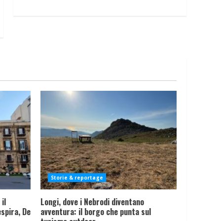
Storie & reportage
il
Longi, dove i Nebrodi diventano
spira, De
avventura: il borgo che punta sul