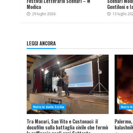
Festival Letterario Scenari – W
Scenari Modi
Modica
Gentiloni e I
29 luglio 2026
13 luglio 20
LEGGI ANCORA
Notizie dalla Sicilia
Notizie 
Tra Macari, San Vito e Custonaci: il
Palermo,
docufilm sulla battaglia civile che fermò
kalashnik