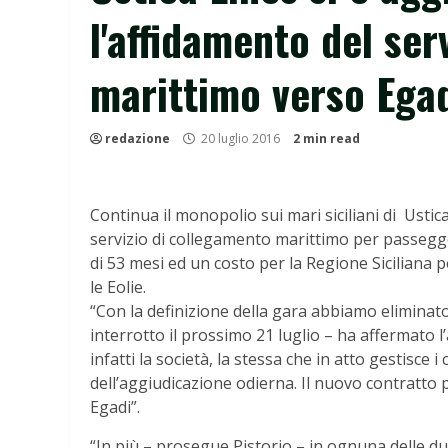
l'affidamento del ser
marittimo verso Egad
redazione
20 luglio 2016
2 min read
Continua il monopolio sui mari siciliani di Ustica
servizio di collegamento marittimo per passeggeri
di 53 mesi ed un costo per la Regione Siciliana p
le Eolie.
“Con la definizione della gara abbiamo eliminato 
interrotto il prossimo 21 luglio – ha affermato l
infatti la società, la stessa che in atto gestisce 
dell’aggiudicazione odierna. Il nuovo contratto pr
Egadi”.
“In più – prosegue Pistorio – in ognuna delle due