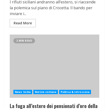
I rifiuti siciliani andranno all’estero, si riaccende
la polemica sul piano di Crocetta. Il bando per
inviare i...
Read More
2 MIN READ
News Sicilia
Notizie siciliane
Politica & retroscena
La fuga all’estero dei pensionati d’oro della