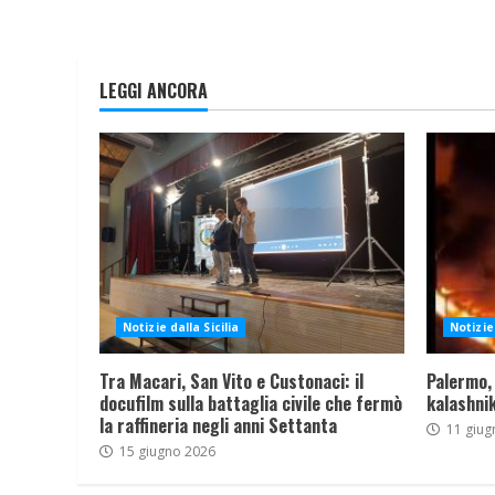
LEGGI ANCORA
Notizie dalla Sicilia
Notizie 
Tra Macari, San Vito e Custonaci: il
Palermo,
docufilm sulla battaglia civile che fermò
kalashnik
la raffineria negli anni Settanta
11 giug
15 giugno 2026