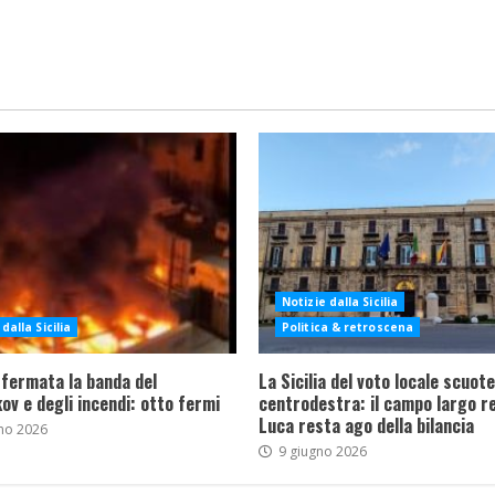
Notizie dalla Sicilia
dalla Sicilia
Politica & retroscena
 fermata la banda del
La Sicilia del voto locale scuote 
ov e degli incendi: otto fermi
centrodestra: il campo largo re
Luca resta ago della bilancia
no 2026
9 giugno 2026