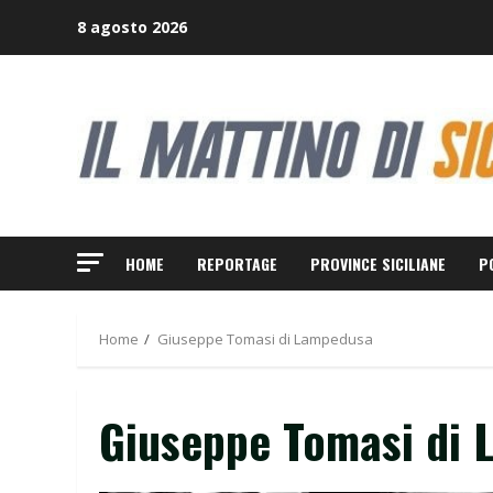
Skip
8 agosto 2026
to
content
HOME
REPORTAGE
PROVINCE SICILIANE
P
Home
Giuseppe Tomasi di Lampedusa
Giuseppe Tomasi di