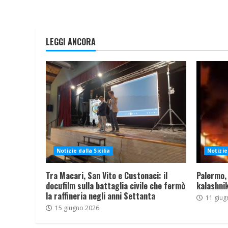
LEGGI ANCORA
Notizie dalla Sicilia
Notizie 
Tra Macari, San Vito e Custonaci: il
Palermo,
docufilm sulla battaglia civile che fermò
kalashnik
la raffineria negli anni Settanta
11 giug
15 giugno 2026