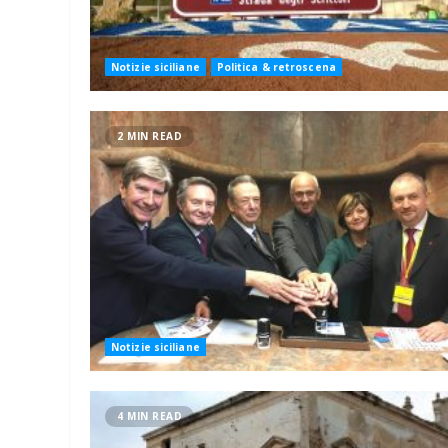
Notizie siciliane
Politica & retroscena
2 MIN READ
Notizie siciliane
4 MIN READ