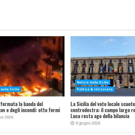
Notizie dalla Sicilia
dalla Sicilia
Politica & retroscena
 fermata la banda del
La Sicilia del voto locale scuote 
ov e degli incendi: otto fermi
centrodestra: il campo largo re
Luca resta ago della bilancia
no 2026
9 giugno 2026