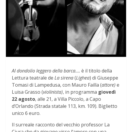
Al dondolio leggero della barca….
è il titolo della
Lettura teatrale de
La sirena
(
Lighea
) di Giuseppe
Tomasi di Lampedusa, con Mauro Failla (
attore)
e
Luisa Grasso (
violinista)
, in programma
giovedì
22 agosto
, alle 21, a Villa Piccolo, a Capo
d’Orlando (Strada statale 113, km. 109). Biglietto
unico 6 euro.
Il surreale racconto del vecchio professor La
Ciura che da giovane visse l’amore con una