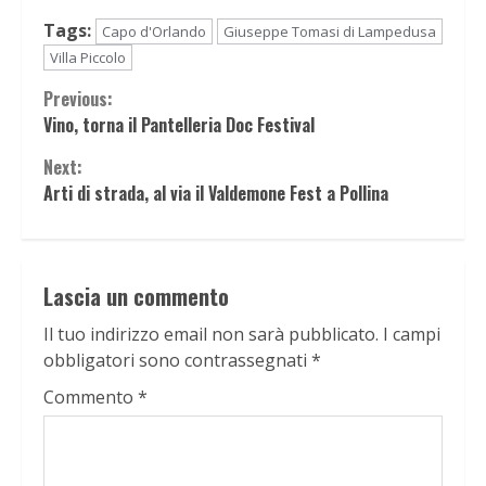
Tags:
Capo d'Orlando
Giuseppe Tomasi di Lampedusa
Villa Piccolo
Continue
Previous:
Vino, torna il Pantelleria Doc Festival
Reading
Next:
Arti di strada, al via il Valdemone Fest a Pollina
Lascia un commento
Il tuo indirizzo email non sarà pubblicato.
I campi
obbligatori sono contrassegnati
*
Commento
*