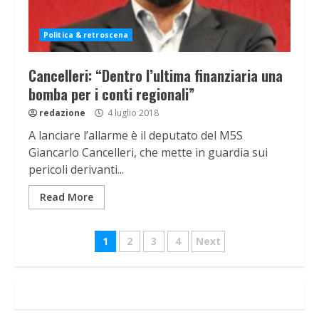
Politica & retroscena
Cancelleri: “Dentro l’ultima finanziaria una
bomba per i conti regionali”
redazione
4 luglio 2018
A lanciare l’allarme è il deputato del M5S
Giancarlo Cancelleri, che mette in guardia sui
pericoli derivanti...
Read More
Navigazione
1
2
3
4
Next
articoli