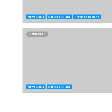
News Sicilia
Notizie siciliane
Province siciliane
3 MIN READ
News Sicilia
Notizie siciliane