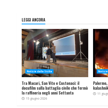
LEGGI ANCORA
Notizie dalla Sicilia
Notizie 
Tra Macari, San Vito e Custonaci: il
Palermo,
docufilm sulla battaglia civile che fermò
kalashnik
la raffineria negli anni Settanta
11 giug
15 giugno 2026