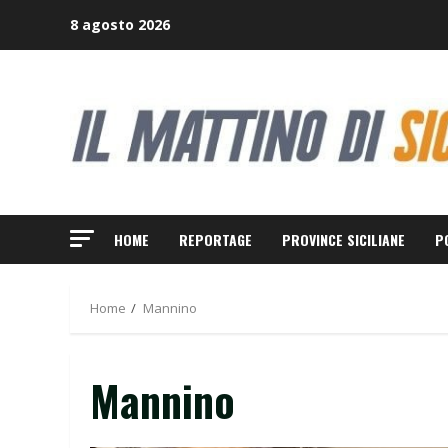
Skip
8 agosto 2026
to
content
HOME
REPORTAGE
PROVINCE SICILIANE
P
Home
Mannino
Mannino