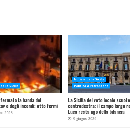
Notizie dalla Sicilia
dalla Sicilia
Politica & retroscena
 fermata la banda del
La Sicilia del voto locale scuote 
ov e degli incendi: otto fermi
centrodestra: il campo largo re
Luca resta ago della bilancia
no 2026
9 giugno 2026