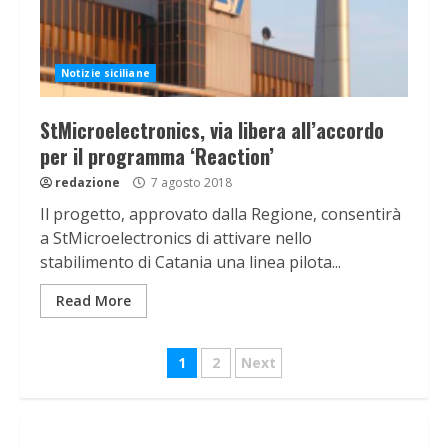
Notizie siciliane
StMicroelectronics, via libera all’accordo
per il programma ‘Reaction’
redazione
7 agosto 2018
Il progetto, approvato dalla Regione, consentirà
a StMicroelectronics di attivare nello
stabilimento di Catania una linea pilota...
Read More
Navigazione
1
2
Next
articoli