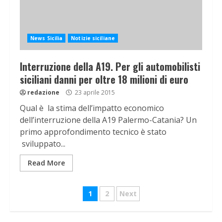
News Sicilia
Notizie siciliane
Interruzione della A19. Per gli automobilisti
siciliani danni per oltre 18 milioni di euro
redazione
23 aprile 2015
Qual è la stima dell’impatto economico
dell’interruzione della A19 Palermo-Catania? Un
primo approfondimento tecnico è stato
sviluppato...
Read More
Navigazione
1
2
Next
articoli