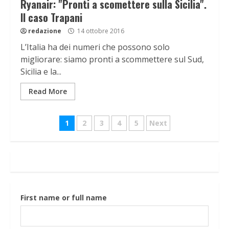
Ryanair: "Pronti a scomettere sulla Sicilia".
ll caso Trapani
redazione
14 ottobre 2016
L’Italia ha dei numeri che possono solo
migliorare: siamo pronti a scommettere sul Sud,
Sicilia e la...
Read More
Navigazione
1
2
3
4
5
Next
articoli
First name or full name