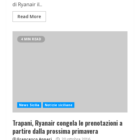
di Ryanair il...
Read More
4 MIN READ
News Sicilia
Notizie siciliane
Trapani, Ryanair congela le prenotazioni a
partire dalla prossima primavera
Francesco Appari
20 ottobre 2016