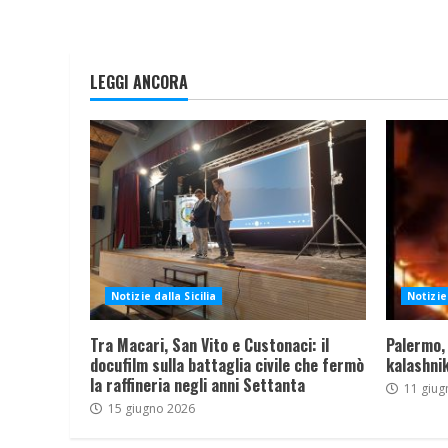
LEGGI ANCORA
Notizie dalla Sicilia
Notizie 
Tra Macari, San Vito e Custonaci: il
Palermo,
docufilm sulla battaglia civile che fermò
kalashnik
la raffineria negli anni Settanta
11 giug
15 giugno 2026