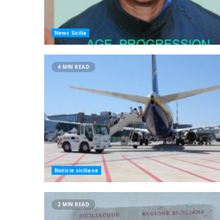
News Sicilia
4 MIN READ
Notizie siciliane
2 MIN READ