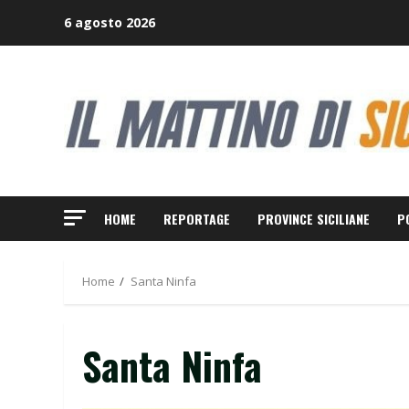
Skip
6 agosto 2026
to
content
HOME
REPORTAGE
PROVINCE SICILIANE
P
Home
Santa Ninfa
Santa Ninfa