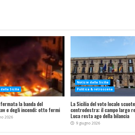
Notizie dalla Sicilia
dalla Sicilia
Politica & retroscena
 fermata la banda del
La Sicilia del voto locale scuote 
ov e degli incendi: otto fermi
centrodestra: il campo largo re
Luca resta ago della bilancia
no 2026
9 giugno 2026