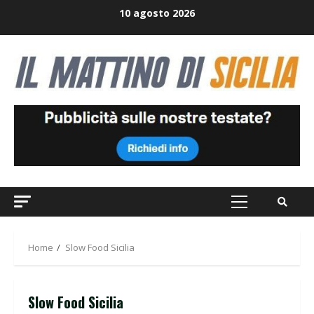
Skip
10 agosto 2026
to
content
Primary
Menu
Home
Slow Food Sicilia
Slow Food Sicilia