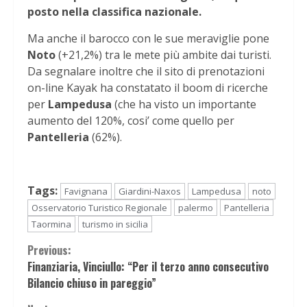
posto nella classifica nazionale.
Ma anche il barocco con le sue meraviglie pone
Noto
(+21,2%) tra le mete più ambite dai turisti.
Da segnalare inoltre che il sito di prenotazioni
on-line Kayak ha constatato il boom di ricerche
per
Lampedusa
(che ha visto un importante
aumento del 120%, cosi’ come quello per
Pantelleria
(62%).
Tags:
Favignana
Giardini-Naxos
Lampedusa
noto
Osservatorio Turistico Regionale
palermo
Pantelleria
Taormina
turismo in sicilia
Continue
Previous:
Finanziaria, Vinciullo: “Per il terzo anno consecutivo
Reading
Bilancio chiuso in pareggio”