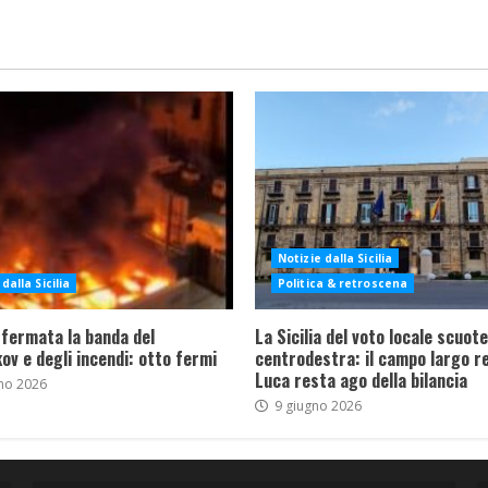
Notizie dalla Sicilia
dalla Sicilia
Politica & retroscena
 fermata la banda del
La Sicilia del voto locale scuote 
ov e degli incendi: otto fermi
centrodestra: il campo largo re
Luca resta ago della bilancia
no 2026
9 giugno 2026