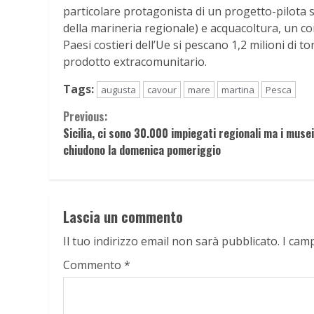
particolare protagonista di un progetto-pilota su
della marineria regionale) e acquacoltura, un c
Paesi costieri dell’Ue si pescano 1,2 milioni di t
prodotto extracomunitario.
Tags:
augusta
cavour
mare
martina
Pesca
Continue
Previous:
Sicilia, ci sono 30.000 impiegati regionali ma i musei
Reading
chiudono la domenica pomeriggio
Lascia un commento
Il tuo indirizzo email non sarà pubblicato.
I cam
Commento
*