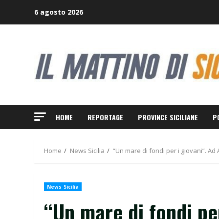
Skip
6 agosto 2026
to
content
HOME
REPORTAGE
PROVINCE SICILIANE
P
Home
News Sicilia
“Un mare di fondi per i giovani”. Ad
News Sicilia
“Un mare di fondi per