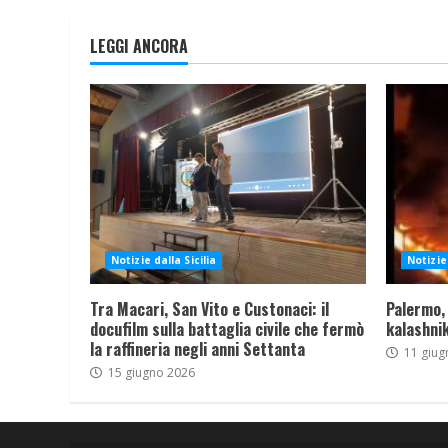
LEGGI ANCORA
Notizie dalla Sicilia
Notizie 
Tra Macari, San Vito e Custonaci: il
Palermo,
docufilm sulla battaglia civile che fermò
kalashnik
la raffineria negli anni Settanta
11 giug
15 giugno 2026