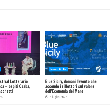
News Sicilia
stival Letterario
Blue Sicily, domani l’evento che
ca – ospiti Csaba,
accende i riflettori sul valore
acchetti
dell’Economia del Mare
26
6 luglio 2026