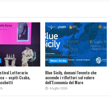
News Sicilia
stival Letterario
Blue Sicily, domani l’evento che
ca – ospiti Csaba,
accende i riflettori sul valore
acchetti
dell’Economia del Mare
26
6 luglio 2026