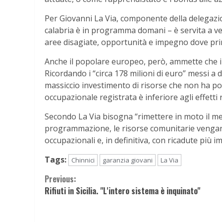
Per Giovanni La Via, componente della delegazione
calabria è in programma domani – è servita a ve
aree disagiate, opportunità e impegno dove pri
Anche il popolare europeo, però, ammette che il 
Ricordando i “circa 178 milioni di euro” messi a di
massiccio investimento di risorse che non ha port
occupazionale registrata è inferiore agli effetti 
Secondo La Via bisogna “rimettere in moto il mec
programmazione, le risorse comunitarie vengano 
occupazionali e, in definitiva, con ricadute più imp
Tags:
Chinnici
garanzia giovani
La Via
Continue
Previous:
Rifiuti in Sicilia. "L'intero sistema è inquinato"
Reading