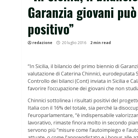
Garanzia giovani può
positivo”
redazione
20 luglio 2016
2 min read
“In Sicilia, il bilancio del primo biennio di Gara
valutazione di Caterina Chinnici, eurodeputata
Controllo dei bilanci (Cont) inviata in Sicilia e C
favorire l’occupazione dei giovani che non stud
Chinnici sottolinea i risultati positivi del proget
Italia con il 16% del totale, sia perché la disoc
l’europarlamentare, “è indispensabile valorizzar
lavorativo, rimaste finora molto in secondo piano
servono più “misure come l’autoimpiego e l’auto
attuate, o come l’apprendistato e i bonus alle az