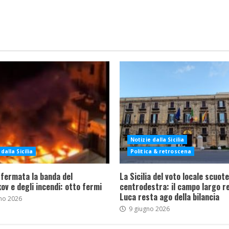
Notizie dalla Sicilia
dalla Sicilia
Politica & retroscena
 fermata la banda del
La Sicilia del voto locale scuote 
ov e degli incendi: otto fermi
centrodestra: il campo largo re
Luca resta ago della bilancia
no 2026
9 giugno 2026