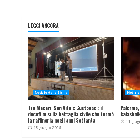
LEGGI ANCORA
Notizie dalla Sicilia
Notizie 
Tra Macari, San Vito e Custonaci: il
Palermo,
docufilm sulla battaglia civile che fermò
kalashnik
la raffineria negli anni Settanta
11 giug
15 giugno 2026