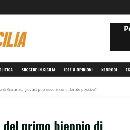
OLITICA
SUCCEDE IN SICILIA
IDEE & OPINIONI
NEBRODI
EC
ennio di Garanzia giovani può essere considerato positivo”
io del primo biennio di