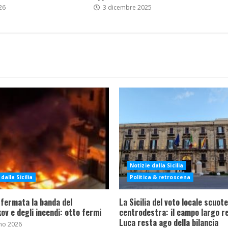
26
3 dicembre 2025
Notizie dalla Sicilia
dalla Sicilia
Politica & retroscena
 fermata la banda del
La Sicilia del voto locale scuote 
ov e degli incendi: otto fermi
centrodestra: il campo largo re
Luca resta ago della bilancia
no 2026