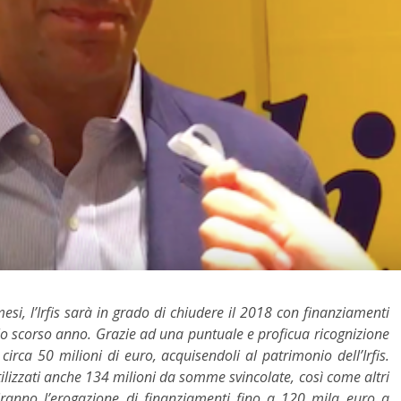
esi, l’Irfis sarà in grado di chiudere il 2018 con finanziamenti
 allo scorso anno. Grazie ad una puntuale e proficua ricognizione
 circa 50 milioni di euro, acquisendoli al patrimonio dell’Irfis.
tilizzati anche 134 milioni da somme svincolate, così come altri
tiranno l’erogazione di finanziamenti fino a 120 mila euro a