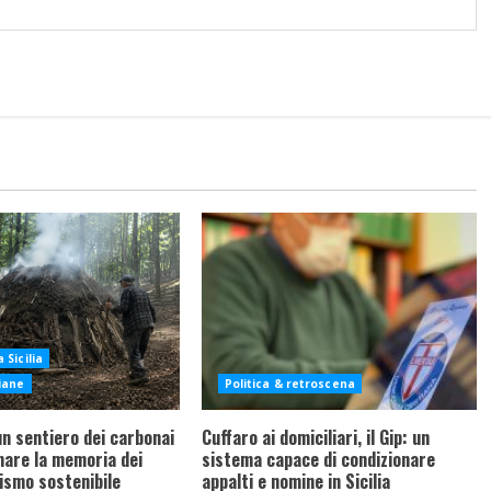
 Sicilia
liane
Politica & retroscena
un sentiero dei carbonai
Cuffaro ai domiciliari, il Gip: un
are la memoria dei
sistema capace di condizionare
rismo sostenibile
appalti e nomine in Sicilia