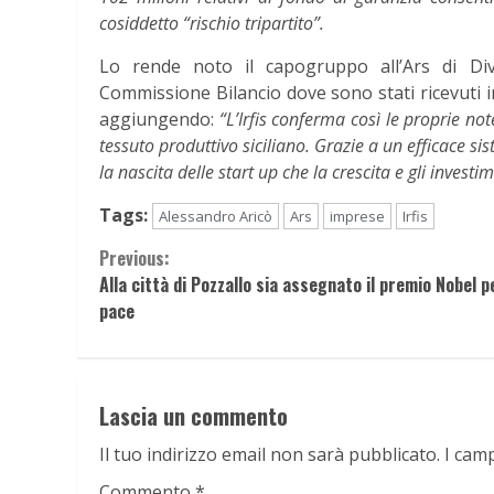
cosiddetto “rischio tripartito”.
Lo rende noto il capogruppo all’Ars di Di
Commissione Bilancio dove sono stati ricevuti in 
aggiungendo:
“L’Irfis conferma così le proprie no
tessuto produttivo siciliano. Grazie a un efficace sis
la nascita delle start up che la crescita e gli investi
Tags:
Alessandro Aricò
Ars
imprese
Irfis
Continue
Previous:
Alla città di Pozzallo sia assegnato il premio Nobel p
Reading
pace
Lascia un commento
Il tuo indirizzo email non sarà pubblicato.
I cam
Commento
*