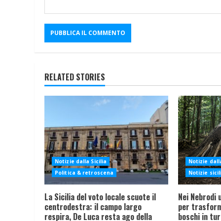
RELATED STORIES
Notizie dalla Sicilia
Notizie dalla
Politica & retroscena
Notizie sici
La Sicilia del voto locale scuote il
Nei Nebrodi 
centrodestra: il campo largo
per trasform
respira, De Luca resta ago della
boschi in tu