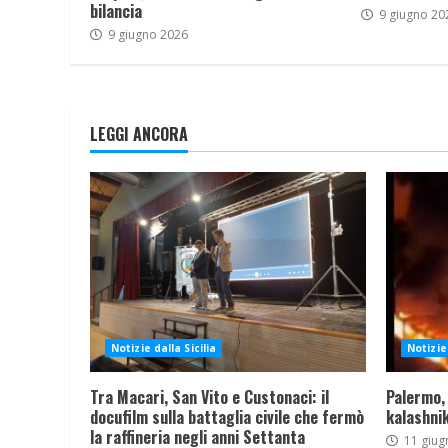
bilancia
9 giugno 20
9 giugno 2026
LEGGI ANCORA
Notizie dalla Sicilia
Notizie 
Tra Macari, San Vito e Custonaci: il
Palermo,
docufilm sulla battaglia civile che fermò
kalashnik
la raffineria negli anni Settanta
11 giug