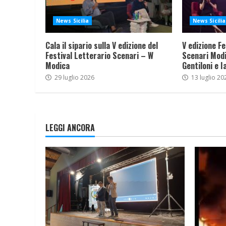
News Sicilia
News Sicilia
Cala il sipario sulla V edizione del
V edizione Fe
Festival Letterario Scenari – W
Scenari Modi
Modica
Gentiloni e I
29 luglio 2026
13 luglio 20
LEGGI ANCORA