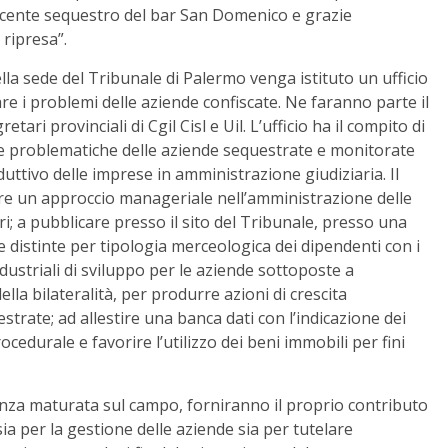
 recente sequestro del bar San Domenico e grazie
 ripresa”.
nella sede del Tribunale di Palermo venga istituto un ufficio
are i problemi delle aziende confiscate. Ne faranno parte il
tari provinciali di Cgil Cisl e Uil. L’ufficio ha il compito di
sulle problematiche delle aziende sequestrate e monitorate
uttivo delle imprese in amministrazione giudiziaria. Il
re un approccio manageriale nell’amministrazione delle
i; a pubblicare presso il sito del Tribunale, presso una
e distinte per tipologia merceologica dei dipendenti con i
industriali di sviluppo per le aziende sottoposte a
lla bilateralità, per produrre azioni di crescita
trate; ad allestire una banca dati con l’indicazione dei
ocedurale e favorire l’utilizzo dei beni immobili per fini
ienza maturata sul campo, forniranno il proprio contributo
sia per la gestione delle aziende sia per tutelare