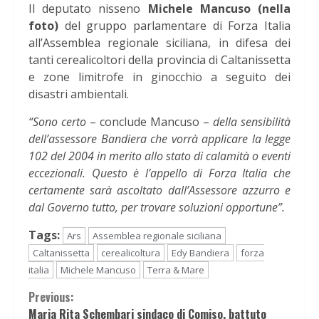
Il deputato nisseno
Michele Mancuso (nella
foto)
del gruppo parlamentare di Forza Italia
all’Assemblea regionale siciliana, in difesa dei
tanti cerealicoltori della provincia di Caltanissetta
e zone limitrofe in ginocchio a seguito dei
disastri ambientali.
“Sono certo
– conclude Mancuso –
della sensibilità
dell’assessore Bandiera che vorrà applicare la legge
102 del 2004 in merito allo stato di calamità o eventi
eccezionali. Questo è l’appello di Forza Italia che
certamente sarà ascoltato dall’Assessore azzurro e
dal Governo tutto, per trovare soluzioni opportune”.
Tags:
Ars
Assemblea regionale siciliana
Caltanissetta
cerealicoltura
Edy Bandiera
forza
italia
Michele Mancuso
Terra & Mare
Continue
Previous:
Maria Rita Schembari sindaco di Comiso, battuto