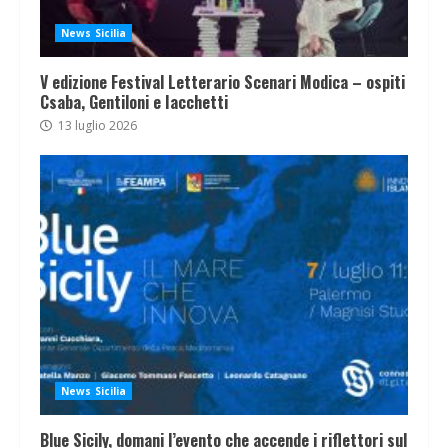
News Sicilia
V edizione Festival Letterario Scenari Modica – ospiti
Csaba, Gentiloni e Iacchetti
13 luglio 2026
News Sicilia
Blue Sicily, domani l’evento che accende i riflettori sul