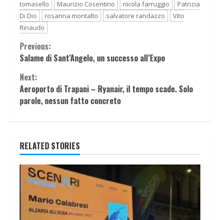
tomasello
Maurizio Cosentino
nicola farruggio
Patrizia
Di Dio
rosanna montalto
salvatore randazzo
Vito
Rinaudo
Continue
Previous:
Salame di Sant’Angelo, un successo all’Expo
Reading
Next:
Aeroporto di Trapani – Ryanair, il tempo scade. Solo
parole, nessun fatto concreto
RELATED STORIES