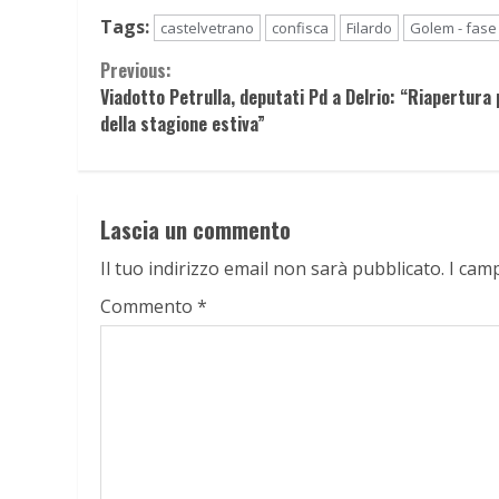
Tags:
castelvetrano
confisca
Filardo
Golem - fase 
Continue
Previous:
Viadotto Petrulla, deputati Pd a Delrio: “Riapertura
Reading
della stagione estiva”
Lascia un commento
Il tuo indirizzo email non sarà pubblicato.
I cam
Commento
*