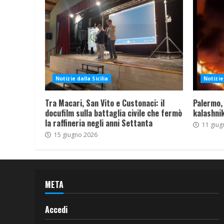
Notizie dalla Sicilia
Notizie 
Tra Macari, San Vito e Custonaci: il
Palermo,
docufilm sulla battaglia civile che fermò
kalashnik
la raffineria negli anni Settanta
11 giug
15 giugno 2026
META
Accedi