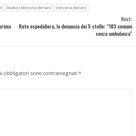
II
Matteo Messina denaro
messina denaro
Next:
 prima
Rete ospedaliera, la denuncia dei 5 stelle: “103 comuni
senza ambulanza”
pi obbligatori sono contrassegnati
*