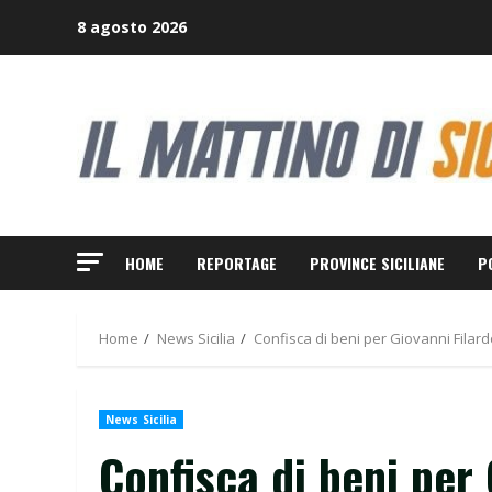
Skip
8 agosto 2026
to
content
HOME
REPORTAGE
PROVINCE SICILIANE
P
Home
News Sicilia
Confisca di beni per Giovanni Filar
News Sicilia
Confisca di beni per 