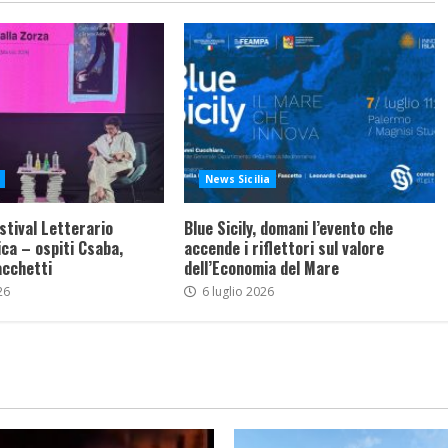
News Sicilia
stival Letterario
Blue Sicily, domani l’evento che
ca – ospiti Csaba,
accende i riflettori sul valore
acchetti
dell’Economia del Mare
26
6 luglio 2026