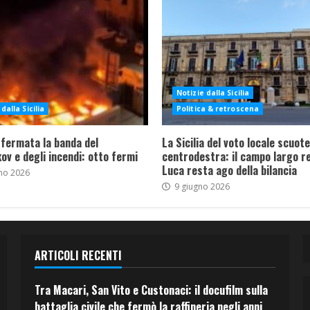
Notizie dalla Sicilia
dalla Sicilia
Politica & retroscena
 fermata la banda del
La Sicilia del voto locale scuote 
ov e degli incendi: otto fermi
centrodestra: il campo largo re
Luca resta ago della bilancia
no 2026
9 giugno 2026
ARTICOLI RECENTI
Tra Macari, San Vito e Custonaci: il docufilm sulla
battaglia civile che fermò la raffineria negli anni