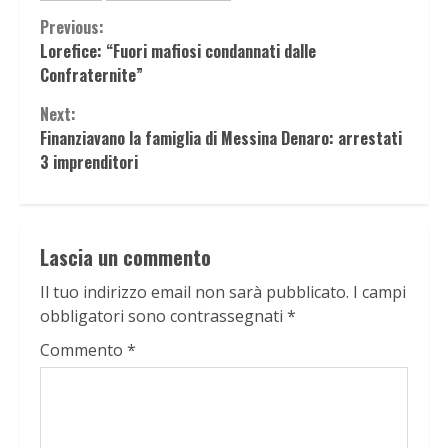
Continue
Previous:
Lorefice: “Fuori mafiosi condannati dalle
Reading
Confraternite”
Next:
Finanziavano la famiglia di Messina Denaro: arrestati
3 imprenditori
Lascia un commento
Il tuo indirizzo email non sarà pubblicato.
I campi
obbligatori sono contrassegnati
*
Commento
*