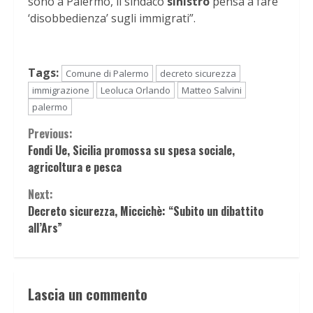
sono a Palermo, il sindaco
sinistro
pensa a fare
‘disobbedienza’ sugli immigrati”.
Tags:
Comune di Palermo
decreto sicurezza
immigrazione
Leoluca Orlando
Matteo Salvini
palermo
Continue
Previous:
Fondi Ue, Sicilia promossa su spesa sociale,
Reading
agricoltura e pesca
Next:
Decreto sicurezza, Miccichè: “Subito un dibattito
all’Ars”
Lascia un commento