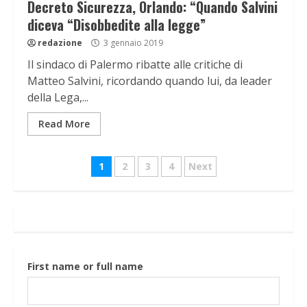
Decreto Sicurezza, Orlando: “Quando Salvini
diceva “Disobbedite alla legge”
redazione
3 gennaio 2019
Il sindaco di Palermo ribatte alle critiche di
Matteo Salvini, ricordando quando lui, da leader
della Lega,...
Read More
Navigazione
1
2
3
4
Next
articoli
First name or full name