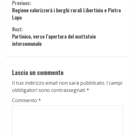
Continue
Previous:
Regione valorizzerà i borghi rurali Libertinia e Pietro
Reading
Lupo
Next:
Partinico, verso l’apertura del mattatoio
intercomunale
Lascia un commento
Il tuo indirizzo email non sarà pubblicato.
I campi
obbligatori sono contrassegnati
*
Commento
*