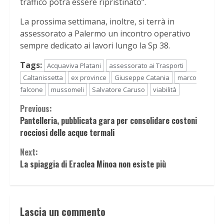
traffico potrà essere ripristinato”.
La prossima settimana, inoltre, si terrà in
assessorato a Palermo un incontro operativo
sempre dedicato ai lavori lungo la Sp 38.
Tags:
Acquaviva Platani
assessorato ai Trasporti
Caltanissetta
ex province
Giuseppe Catania
marco
falcone
mussomeli
Salvatore Caruso
viabilità
Continue
Previous:
Pantelleria, pubblicata gara per consolidare costoni
Reading
rocciosi delle acque termali
Next:
La spiaggia di Eraclea Minoa non esiste più
Lascia un commento