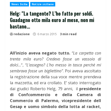
News Sicilia
Notizie siciliane
Helg: "La tangente? L’ho fatto per soldi.
Guadagno otto mila euro al mese, non mi
bastano…
redazione
6 marzo 2015
3 min read
All’inizio aveva negato tutto.
“La carpetta con
trenta mila euro? Credevo fosse un vassoio di
dolci…
“,
“L’assegno? L’ho messo in tasca perchè mi
sembrava fosse un bigliettino”
. Poi aveva ascoltato
la registrazione della sua voce mentre prendeva
la mazzetta, ed era crollato. E’ stato interrogato
dai giudici Roberto Helg, 79 anni, il
presidente
di Confcommercio e della Camera di
Commercio di Palermo, vicepresidente dell
Gesap e uomo simbolo della lotta al racket,