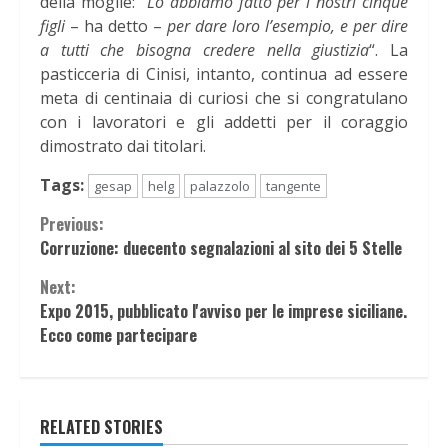
della moglie:
“Lo abbiamo fatto per i nostri cinque
figli
– ha detto –
per dare loro l’esempio, e per dire
a tutti che bisogna credere nella giustizia
“. La
pasticceria di Cinisi, intanto, continua ad essere
meta di centinaia di curiosi che si congratulano
con i lavoratori e gli addetti per il coraggio
dimostrato dai titolari.
Tags:
gesap
helg
palazzolo
tangente
Continue
Previous:
Corruzione: duecento segnalazioni al sito dei 5 Stelle
Reading
Next:
Expo 2015, pubblicato l'avviso per le imprese siciliane.
Ecco come partecipare
RELATED STORIES