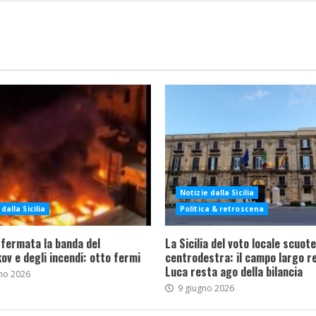
Notizie dalla Sicilia
dalla Sicilia
Politica & retroscena
 fermata la banda del
La Sicilia del voto locale scuote 
ov e degli incendi: otto fermi
centrodestra: il campo largo re
Luca resta ago della bilancia
no 2026
9 giugno 2026