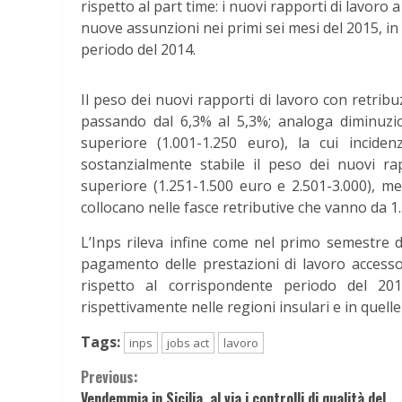
rispetto al part time: i nuovi rapporti di lavoro
nuove assunzioni nei primi sei mesi del 2015, in
periodo del 2014.
Il peso dei nuovi rapporti di lavoro con retribuz
passando dal 6,3% al 5,3%; analoga diminuzio
superiore (1.001-1.250 euro), la cui inciden
sostanzialmente stabile il peso dei nuovi ra
superiore (1.251-1.500 euro e 2.501-3.000), me
collocano nelle fasce retributive che vanno da 1
L’Inps rileva infine come nel primo semestre d
pagamento delle prestazioni di lavoro accesso
rispetto al corrispondente periodo del 20
rispettivamente nelle regioni insulari e in quell
Tags:
inps
jobs act
lavoro
Continue
Previous:
Vendemmia in Sicilia, al via i controlli di qualità del