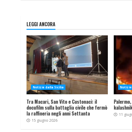
LEGGI ANCORA
Notizie dalla Sicilia
Notizie 
Tra Macari, San Vito e Custonaci: il
Palermo,
docufilm sulla battaglia civile che fermò
kalashnik
la raffineria negli anni Settanta
11 giug
15 giugno 2026