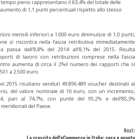
 a tempo pieno rappresentano il 63,4% del totale delle
 aumento di 1,1 punti percentuali rispetto allo stesso
ioni mensili inferiori a 1.000 euro diminuisce di 1,0 punti,
ne si riscontra nella fascia retributiva immediatamente
za passa dall’8,8% del 2014 all’8,1% del 2015. Risulta
pporti di lavoro con retribuzioni comprese nella fascia
ntre aumenta di circa il 2%il numero dei rapporti che si
.501 a 2.500 euro.
el 2015 risultano venduti 49.896.489 voucher destinati al
rio, del valore nominale di 10 euro, con un incremento,
14, pari al 74,7%, con punte del 95,2% e dell’85,3%
e meridionali del Paese.
Next:
La crescita dell’eCommerce in Italia: cosa e quanto