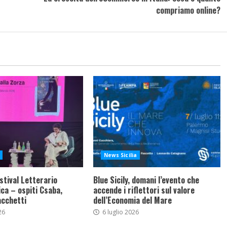
compriamo online?
News Sicilia
stival Letterario
Blue Sicily, domani l’evento che
ca – ospiti Csaba,
accende i riflettori sul valore
acchetti
dell’Economia del Mare
26
6 luglio 2026