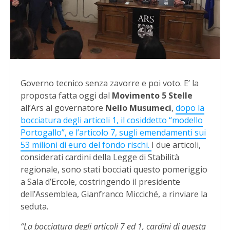
Governo tecnico senza zavorre e poi voto. E’ la
proposta fatta oggi dal
Movimento 5 Stelle
all’Ars al governatore
Nello Musumeci
,
dopo la
bocciatura degli articoli 1, il cosiddetto “modello
Portogallo”, e l’articolo 7, sugli emendamenti sui
53 milioni di euro del fondo rischi.
I due articoli,
considerati cardini della Legge di Stabilità
regionale, sono stati bocciati questo pomeriggio
a Sala d’Ercole, costringendo il presidente
dell’Assemblea, Gianfranco Micciché, a rinviare la
seduta.
“La bocciatura degli articoli 7 ed 1, cardini di questa