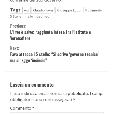
conferme del suo Governo”.
Tags:
Ars
Claudio Fava
Giuseppe Lupo
Movimento
5 Stelle
nello musumeci
Continue
Previous:
L’Irvo è salvo: raggiunta intesa fra l’istituto e
Reading
Veronafiere
Next:
Fava attacca i 5 stelle: “Si scrive ‘governo tecnico’
ma si legge ‘inciucio'”
Lascia un commento
Il tuo indirizzo email non sarà pubblicato.
I campi
obbligatori sono contrassegnati
*
Commento
*