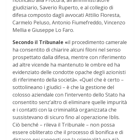
notificato alla Procura, all’amministratore
giudiziario, Saverio Ruperto, e al collegio di
difesa composto dagli avvocati Attilio Floresta,
Carmelo Peluso, Antonio Fiumefreddo, Vincenzo
Mellia e Giuseppe Lo Faro.
Secondo il Tribunale «
il procedimento camerale
ha consentito di chiarire alcuni filoni nel senso
prospettato dalla difesa, mentre con riferimento
ad altre vicende ha mantenuto le ombre ed ha
evidenziato delle condotte opache degli azionisti
di riferimento della società». «Quel che è certo –
sottolineano i giudici – è che la gestione del
colosso aziendale con l’intervento dello Stato ha
consentito senz’altro di eliminare quelle impurità
e i contatti con la criminalità organizzata che
sussistevano di sicuro fino al operazione Iblis.
Ciò benché – rileva il Tribunale – non possa
essere obliterato che il processo di bonifica e di
distacco nei rapporti con la criminalità era già