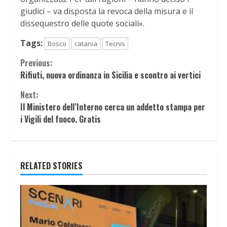
giudici – va disposta la revoca della misura e il
dissequestro delle quote sociali».
Tags:
Bosco
catania
Tecnis
Continue
Previous:
Rifiuti, nuova ordinanza in Sicilia e scontro ai vertici
Reading
Next:
Il Ministero dell’Interno cerca un addetto stampa per
i Vigili del fuoco. Gratis
RELATED STORIES