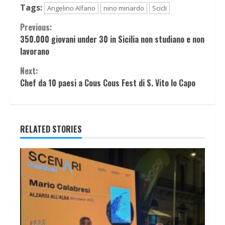
Tags:
Angelino Alfano
nino minardo
Scicli
Continue
Previous:
350.000 giovani under 30 in Sicilia non studiano e non
Reading
lavorano
Next:
Chef da 10 paesi a Cous Cous Fest di S. Vito lo Capo
RELATED STORIES