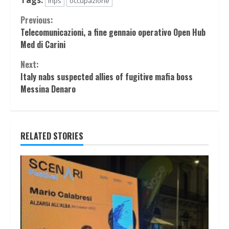
Tags:
inps
occupazione
Continue
Previous:
Telecomunicazioni, a fine gennaio operativo Open Hub
Reading
Med di Carini
Next:
Italy nabs suspected allies of fugitive mafia boss
Messina Denaro
RELATED STORIES