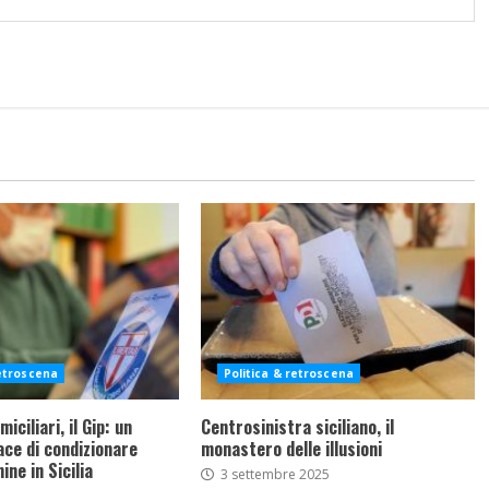
retroscena
Politica & retroscena
iciliari, il Gip: un
Centrosinistra siciliano, il
ce di condizionare
monastero delle illusioni
ine in Sicilia
3 settembre 2025