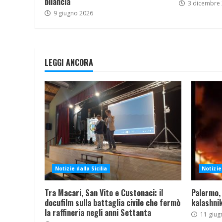
bilancia
3 dicembre
9 giugno 2026
LEGGI ANCORA
Notizie dalla Sicilia
Notizie 
Tra Macari, San Vito e Custonaci: il
Palermo,
docufilm sulla battaglia civile che fermò
kalashnik
la raffineria negli anni Settanta
11 giug