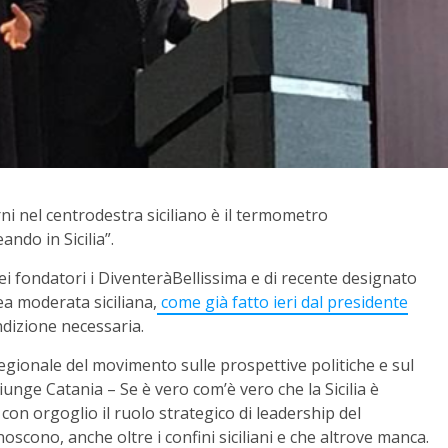
orni nel centrodestra siciliano è il termometro
ndo in Sicilia”.
ei fondatori i DiventeràBellissima e di recente designato
rea moderata siciliana,
come già fatto ieri dal presidente
dizione necessaria.
egionale del movimento sulle prospettive politiche e sul
iunge Catania – Se è vero com’è vero che la Sicilia è
 con orgoglio il ruolo strategico di leadership del
noscono, anche oltre i confini siciliani e che altrove manca.