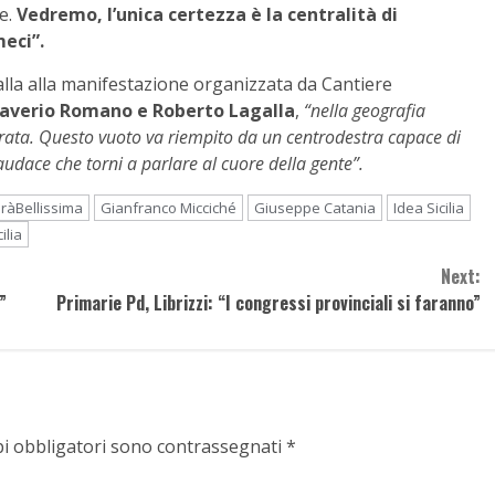
ne.
Vedremo, l’unica certezza è la centralità di
eci”.
 alla alla manifestazione organizzata da Cantiere
averio Romano e Roberto Lagalla
,
“nella geografia
erata. Questo vuoto va riempito da un centrodestra capace di
audace che torni a parlare al cuore della gente”.
ràBellissima
Gianfranco Micciché
Giuseppe Catania
Idea Sicilia
cilia
Next:
”
Primarie Pd, Librizzi: “I congressi provinciali si faranno”
pi obbligatori sono contrassegnati
*