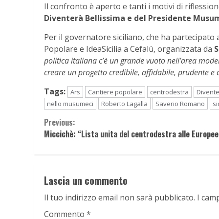
Il confronto è aperto e tanti i motivi di riflessio
Diventerà Bellissima e del Presidente Musum
Per il governatore siciliano, che ha partecipato
Popolare e IdeaSicilia a Cefalù, organizzata da
S
politica italiana c’è un grande vuoto nell’area mod
creare un progetto credibile, affidabile, prudente e 
Tags:
Ars
Cantiere popolare
centrodestra
Divente
nello musumeci
Roberto Lagalla
Saverio Romano
si
Continue
Previous:
Miccichè: “Lista unita del centrodestra alle Europee
Reading
Lascia un commento
Il tuo indirizzo email non sarà pubblicato.
I cam
Commento
*